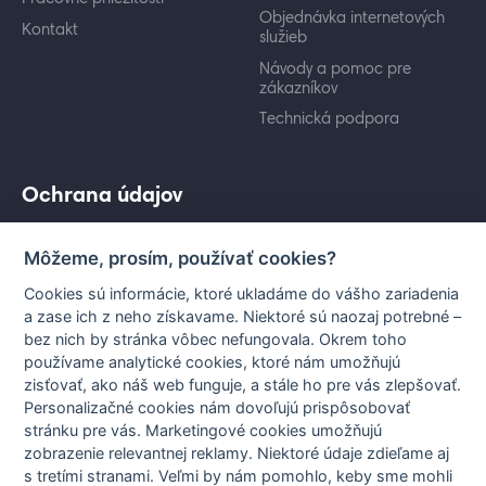
Objednávka internetových
Kontakt
služieb
Návody a pomoc pre
zákazníkov
Technická podpora
Ochrana údajov
Ochrana osobných údajov
Môžeme, prosím, používať cookies?
Informácie pre koncového
užívateľa
Cookies sú informácie, ktoré ukladáme do vášho zariadenia
a zase ich z neho získavame. Niektoré sú naozaj potrebné –
Všeobecné podmienky
bez nich by stránka vôbec nefungovala. Okrem toho
Prenos internetu
používame analytické cookies, ktoré nám umožňujú
zisťovať, ako náš web funguje, a stále ho pre vás zlepšovať.
Personalizačné cookies nám dovoľujú prispôsobovať
stránku pre vás. Marketingové cookies umožňujú
zobrazenie relevantnej reklamy. Niektoré údaje zdieľame aj
s tretími stranami. Veľmi by nám pomohlo, keby sme mohli