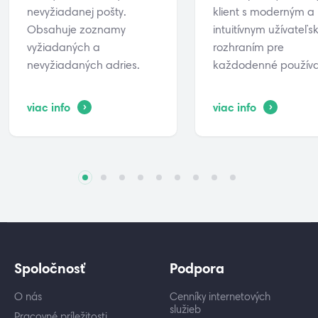
nevyžiadanej pošty.
klient s moderným a
Obsahuje zoznamy
intuitívnym užívateľ
vyžiadaných a
rozhraním pre
nevyžiadaných adries.
každodenné používa
viac info
viac info
Spoločnosť
Podpora
O nás
Cenníky internetových
služieb
Pracovné príležitosti