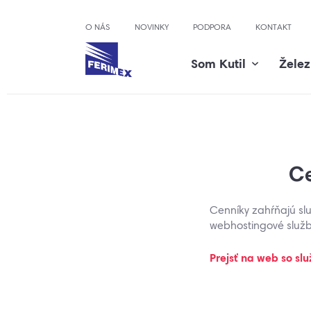
O NÁS
NOVINKY
PODPORA
KONTAKT
Som Kutil
Želez
Som Kutil
Železiarstvo
Internet - domácnosti
Internet - firmy
E-shop
Železiarstvo
Flexi NET
Internetové služby
Blog
Flexi TV
Dáta a hlas
Ce
Flexi Balíky
IT služby
Cenníky zahŕňajú služ
webhostingové služb
Doplnkové služby
Podpora
Prejsť na web so s