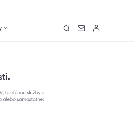
y
ti.
TV, telefónne služby a
ia alebo samostatne: