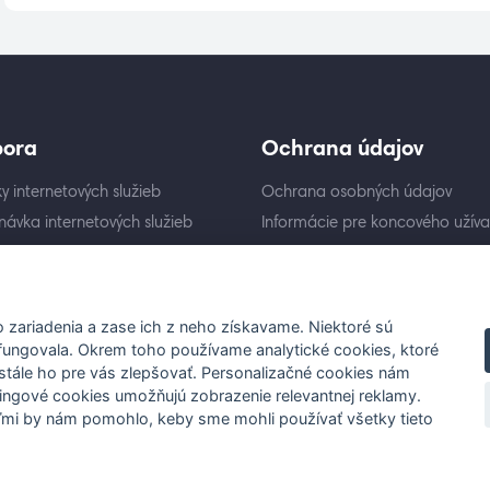
pora
Ochrana údajov
y internetových služieb
Ochrana osobných údajov
ávka internetových služieb
Informácie pre koncového užíva
y a pomoc pre zákazníkov
Všeobecné podmienky
ická podpora
Prenos internetu
 zariadenia a zase ich z neho získavame. Niektoré sú
fungovala. Okrem toho používame analytické cookies, ktoré
stále ho pre vás zlepšovať. Personalizačné cookies nám
ingové cookies umožňujú zobrazenie relevantnej reklamy.
Veľmi by nám pomohlo, keby sme mohli používať všetky tieto
ed.