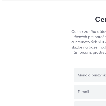
Cen
Cenník zahŕňa dátové
určených pre náročn
a internetových služ
službe na báze mode
nás, prosím, prostr
Meno a priezvis
E-mail