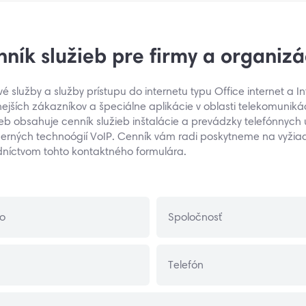
ník služieb pre firmy a organizá
 služby a služby prístupu do internetu typu Office internet a In
ejších zákazníkov a špeciálne aplikácie v oblasti telekomuniká
ieb obsahuje cenník služieb inštalácie a prevádzky telefónnych 
rných technoógií VoIP. Cenník vám radi poskytneme na vyžiad
edníctvom tohto kontaktného formulára.
ko
Spoločnosť
Telefón